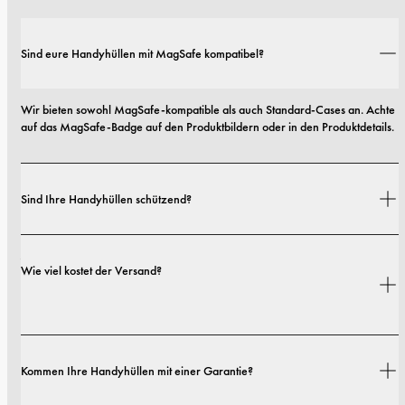
Sind eure Handyhüllen mit MagSafe kompatibel?
Wir bieten sowohl MagSafe-kompatible als auch Standard-Cases an. Achte 
auf das MagSafe-Badge auf den Produktbildern oder in den Produktdetails.
Sind Ihre Handyhüllen schützend?
Ja. Unsere Hüllen sind sowohl auf Stil als auch auf Schutz ausgelegt – mit 
Wie viel kostet der Versand?
Optionen von schlanken Profilen bis hin zu besonders robusten 
Ausführungen.
Versandkosten und Lieferzeiten hängen von deinem Standort ab. Alle 
Kommen Ihre Handyhüllen mit einer Garantie?
Details findest du in unserer 
Versandrichtlinie.