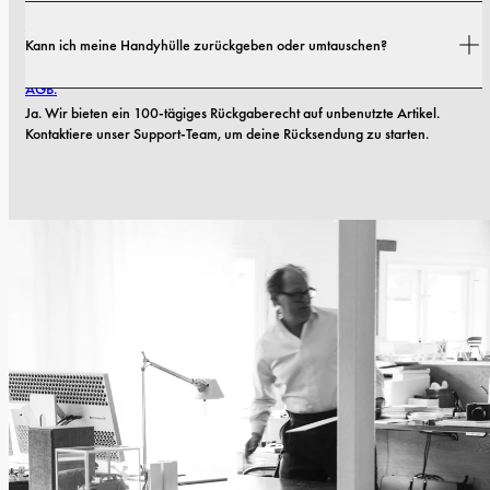
Ja. Alle unsere Handyhüllen haben eine 1-jährige Garantie. Sollten 
Kann ich meine Handyhülle zurückgeben oder umtauschen?
innerhalb der ersten 12 Monate Material- oder Verarbeitungsfehler 
auftreten, ersetzen wir die Hülle kostenlos. Mehr dazu findest du in unseren 
AGB.
Ja. Wir bieten ein 100-tägiges Rückgaberecht auf unbenutzte Artikel. 
Kontaktiere unser Support-Team, um deine Rücksendung zu starten.