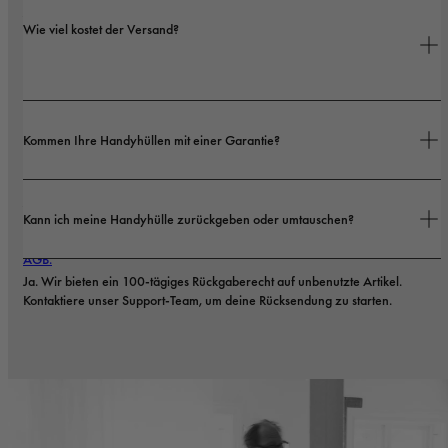
Ja. Unsere Hüllen sind sowohl auf Stil als auch auf Schutz ausgelegt – mit 
Wie viel kostet der Versand?
Optionen von schlanken Profilen bis hin zu besonders robusten 
Ausführungen.
Versandkosten und Lieferzeiten hängen von deinem Standort ab. Alle 
Kommen Ihre Handyhüllen mit einer Garantie?
Details findest du in unserer 
Versandrichtlinie.
Ja. Alle unsere Handyhüllen haben eine 1-jährige Garantie. Sollten 
Kann ich meine Handyhülle zurückgeben oder umtauschen?
innerhalb der ersten 12 Monate Material- oder Verarbeitungsfehler 
auftreten, ersetzen wir die Hülle kostenlos. Mehr dazu findest du in unseren 
AGB.
Ja. Wir bieten ein 100-tägiges Rückgaberecht auf unbenutzte Artikel. 
Kontaktiere unser Support-Team, um deine Rücksendung zu starten.