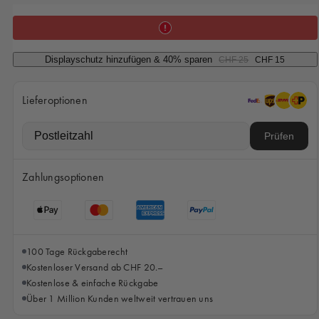
iPhone 15 Pro Max
iPhone 15
iPhone 14 Pro
Displayschutz hinzufügen & 40% sparen
CHF 25
CHF 15
iPhone 14
Lieferoptionen
iPhone 13 Pro
iPhone 13
Prüfen
Alle Handymodelle
Zahlungsoptionen
100 Tage Rückgaberecht
Kostenloser Versand ab CHF 20.–
Kostenlose & einfache Rückgabe
Über 1 Million Kunden weltweit vertrauen uns