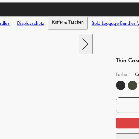
ndles
Displayschutz
Koffer & Taschen
Bold Luggage Bundles 
Nach
rechts
schieben
Thin Cas
Farbe
C