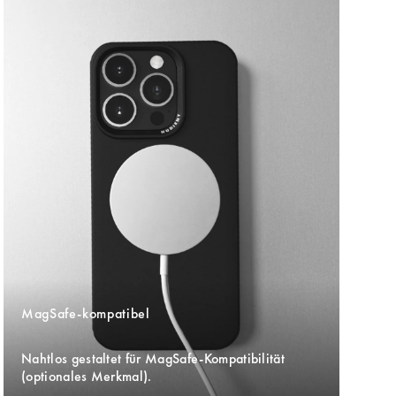
MagSafe-kompatibel
Nahtlos gestaltet für MagSafe-Kompatibilität 
(optionales Merkmal).