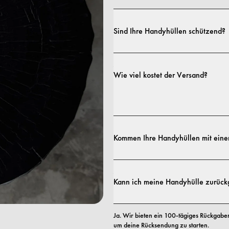
Sind Ihre Handyhüllen schützend?
Ja. Unsere Hüllen sind sowohl auf Stil al
Profilen bis hin zu besonders robusten 
Wie viel kostet der Versand?
Versandrichtlinie.
Kommen Ihre Handyhüllen mit eine
Ja. Alle unsere Handyhüllen haben eine 1
Material- oder Verarbeitungsfehler auftre
Kann ich meine Handyhülle zurüc
unseren 
AGB.
Ja. Wir bieten ein 100-tägiges Rückgaber
um deine Rücksendung zu starten.