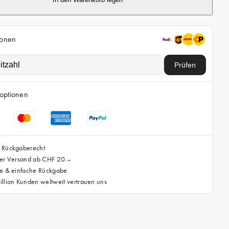
P
r
e
ionen
i
Prüfen
s
optionen
 Rückgaberecht
ser Versand ab CHF 20.–
se & einfache Rückgabe
llion Kunden weltweit vertrauen uns