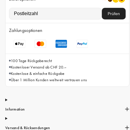
iPhone 15 Pro Max
iPhone 15
Prüfen
iPhone 14 Pro
Zahlungsoptionen
iPhone 14
iPhone 13 Pro
iPhone 13
100 Tage Rückgaberecht
Alle Handymodelle
Kostenloser Versand ab CHF 20.–
Kostenlose & einfache Rückgabe
Über 1 Million Kunden weltweit vertrauen uns
Information
Versand & Rücksendungen