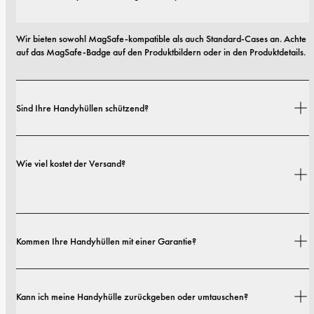
Wir bieten sowohl MagSafe-kompatible als auch Standard-Cases an. Achte 
auf das MagSafe-Badge auf den Produktbildern oder in den Produktdetails.
Sind Ihre Handyhüllen schützend?
Ja. Unsere Hüllen sind sowohl auf Stil als auch auf Schutz ausgelegt – mit 
Wie viel kostet der Versand?
Optionen von schlanken Profilen bis hin zu besonders robusten 
Ausführungen.
Versandkosten und Lieferzeiten hängen von deinem Standort ab. Alle 
Kommen Ihre Handyhüllen mit einer Garantie?
Details findest du in unserer 
Versandrichtlinie.
Ja. Alle unsere Handyhüllen haben eine 1-jährige Garantie. Sollten 
Kann ich meine Handyhülle zurückgeben oder umtauschen?
innerhalb der ersten 12 Monate Material- oder Verarbeitungsfehler 
auftreten, ersetzen wir die Hülle kostenlos. Mehr dazu findest du in unseren 