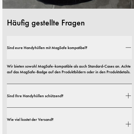
Häufig gestellte Fragen
Sind eure Handyhüllen mit MagSafe kompatibel?
Wir bieten sowohl MagSafe-kompatible als auch Standard-Cases an. Achte 
auf das MagSafe-Badge auf den Produktbildern oder in den Produktdetails.
Sind Ihre Handyhüllen schützend?
Ja. Unsere Hüllen sind sowohl auf Stil als auch auf Schutz ausgelegt – mit 
Wie viel kostet der Versand?
Optionen von schlanken Profilen bis hin zu besonders robusten 
Ausführungen.