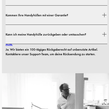
Versandkosten und Lieferzeiten hängen von deinem Standort ab. Alle 
Kommen Ihre Handyhüllen mit einer Garantie?
Details findest du in unserer 
Versandrichtlinie.
Ja. Alle unsere Handyhüllen haben eine 1-jährige Garantie. Sollten 
Kann ich meine Handyhülle zurückgeben oder umtauschen?
innerhalb der ersten 12 Monate Material- oder Verarbeitungsfehler 
auftreten, ersetzen wir die Hülle kostenlos. Mehr dazu findest du in unseren 
AGB.
Ja. Wir bieten ein 100-tägiges Rückgaberecht auf unbenutzte Artikel. 
Kontaktiere unser Support-Team, um deine Rücksendung zu starten.