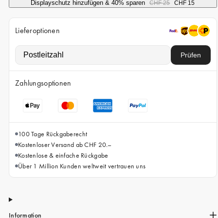
iPhone 15 Pro Max
Displayschutz hinzufügen & 40% sparen
CHF 25
CHF 15
iPhone 15
Lieferoptionen
iPhone 14 Pro
iPhone 14
Prüfen
iPhone 13 Pro
Zahlungsoptionen
iPhone 13
Alle Handymodelle
100 Tage Rückgaberecht
Kostenloser Versand ab CHF 20.–
Kostenlose & einfache Rückgabe
Über 1 Million Kunden weltweit vertrauen uns
Information