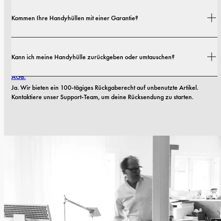
Versandkosten und Lieferzeiten hängen von deinem Standort ab. Alle 
Kommen Ihre Handyhüllen mit einer Garantie?
Details findest du in unserer 
Versandrichtlinie.
Ja. Alle unsere Handyhüllen haben eine 1-jährige Garantie. Sollten 
Kann ich meine Handyhülle zurückgeben oder umtauschen?
innerhalb der ersten 12 Monate Material- oder Verarbeitungsfehler 
auftreten, ersetzen wir die Hülle kostenlos. Mehr dazu findest du in unseren 
AGB.
Ja. Wir bieten ein 100-tägiges Rückgaberecht auf unbenutzte Artikel. 
Kontaktiere unser Support-Team, um deine Rücksendung zu starten.