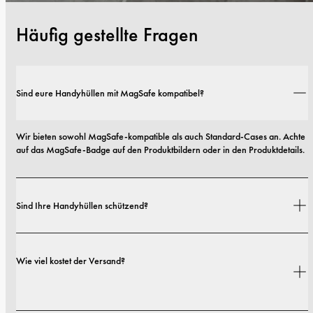
Häufig gestellte Fragen
Sind eure Handyhüllen mit MagSafe kompatibel?
Wir bieten sowohl MagSafe-kompatible als auch Standard-Cases an. Achte 
auf das MagSafe-Badge auf den Produktbildern oder in den Produktdetails.
Sind Ihre Handyhüllen schützend?
Ja. Unsere Hüllen sind sowohl auf Stil als auch auf Schutz ausgelegt – mit 
Wie viel kostet der Versand?
Optionen von schlanken Profilen bis hin zu besonders robusten 
Ausführungen.