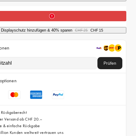
P
r
e
i
Displayschutz hinzufügen & 40% sparen
CHF 25
CHF 15
s
ionen
Prüfen
optionen
 Rückgaberecht
ser Versand ab CHF 20.–
se & einfache Rückgabe
llion Kunden weltweit vertrauen uns