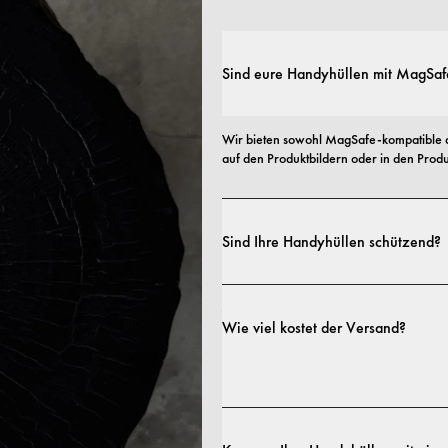
Sind eure Handyhüllen mit MagSaf
Wir bieten sowohl MagSafe-kompatible a
auf den Produktbildern oder in den Produk
Sind Ihre Handyhüllen schützend?
Ja. Unsere Hüllen sind sowohl auf Stil al
Profilen bis hin zu besonders robusten 
Wie viel kostet der Versand?