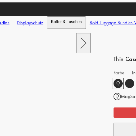
ndles
Displayschutz
Koffer & Taschen
Bold Luggage Bundles 
Nach
rechts
schieben
Thin Cas
Farbe
In
MagSaf