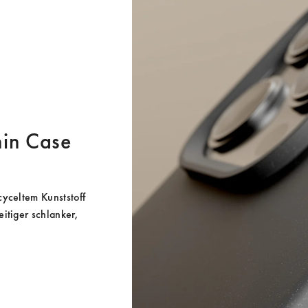
Thin Case
yceltem Kunststoff 
itiger schlanker, 