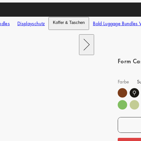
ndles
Displayschutz
Koffer & Taschen
Bold Luggage Bundles 
Nach
rechts
schieben
Form Ca
Farbe
S