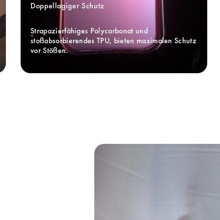
Doppellagiger Schutz
Strapazierfähiges Polycarbonat und 
stoßabsorbierendes TPU, bieten maximalen Schutz 
vor Stößen.