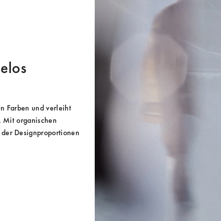
helos
n Farben und verleiht 
. Mit organischen 
 der Designproportionen 