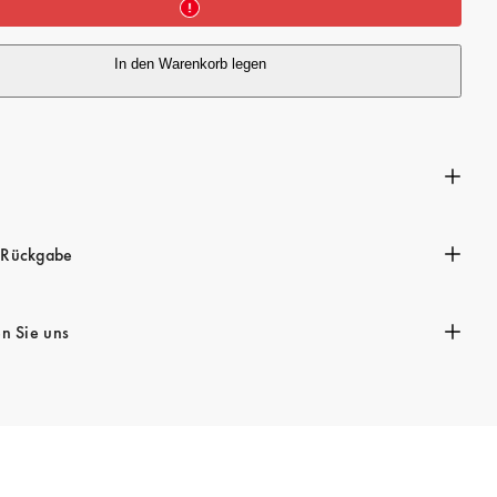
P
r
In den Warenkorb legen
e
i
s
n
 Rückgabe
en Sie uns