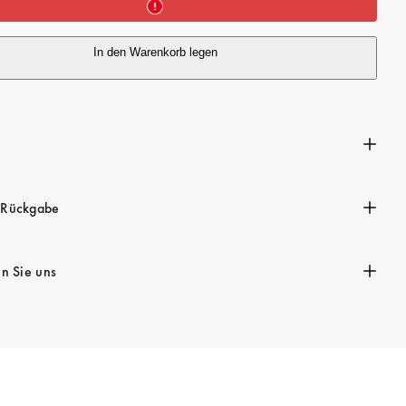
P
r
In den Warenkorb legen
e
i
s
n
 Rückgabe
en Sie uns