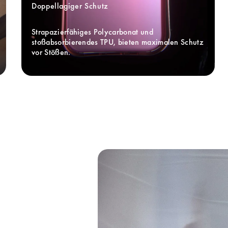
Doppellagiger Schutz
Strapazierfähiges Polycarbonat und 
stoßabsorbierendes TPU, bieten maximalen Schutz 
vor Stößen.