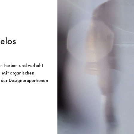
helos
n Farben und verleiht 
. Mit organischen 
 der Designproportionen 