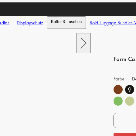
ndles
Displayschutz
Koffer & Taschen
Bold Luggage Bundles 
Nach
rechts
schieben
Form Ca
Farbe
D