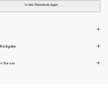
P
In den Warenkorb legen
r
e
i
n
s
 Rückgabe
en Sie uns