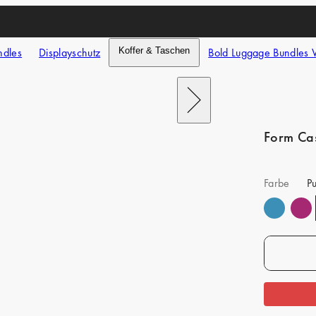
ndles
Displayschutz
Koffer & Taschen
Bold Luggage Bundles 
Nach
rechts
schieben
Form Ca
Farbe
P