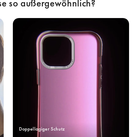
e so außergewöhnlich? 
Doppellagiger Schutz