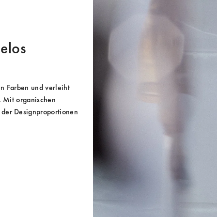
helos
n Farben und verleiht 
. Mit organischen 
 der Designproportionen 