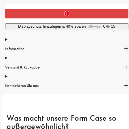
iPhone 15 Pro Max
iPhone 15
iPhone 14 Pro
Displayschutz hinzufügen & 40% sparen
CHF 25
CHF 15
iPhone 14
iPhone 13 Pro
Information
iPhone 13
Alle Handymodelle
Versand & Rückgabe
Kontaktieren Sie uns
Was macht unsere Form Case so 
außergewöhnlich? 