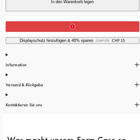
iPhone 15 Pro Max
In den Warenkorb legen
iPhone 15
iPhone 14 Pro
iPhone 14
Displayschutz hinzufügen & 40% sparen
CHF 25
CHF 15
iPhone 13 Pro
iPhone 13
Information
Alle Handymodelle
Versand & Rückgabe
Kontaktieren Sie uns
Was macht unsere Form Case so 