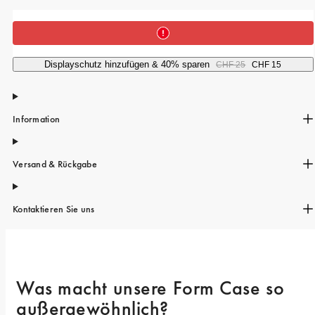
iPhone 15 Pro Max
iPhone 15
iPhone 14 Pro
Displayschutz hinzufügen & 40% sparen
CHF 25
CHF 15
iPhone 14
iPhone 13 Pro
Information
iPhone 13
Alle Handymodelle
Versand & Rückgabe
Kontaktieren Sie uns
Was macht unsere Form Case so 
außergewöhnlich? 