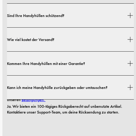
Sind Ihre Handyhüllen schützend?
Ja. Unsere Hüllen sind sowohl auf Stil als auch auf Schutz ausgelegt – mit 
Wie viel kostet der Versand?
Optionen von schlanken Profilen bis hin zu besonders robusten 
Ausführungen.
Versandkosten und Lieferzeiten hängen von deinem Standort ab. Alle 
Kommen Ihre Handyhüllen mit einer Garantie?
Details findest du in unserer 
Versandrichtlinie.
Ja! Alle unsere Handyhüllen kommen mit einer 
1-Jahres-Garantie
. Wenn 
Kann ich meine Handyhülle zurückgeben oder umtauschen?
Ihre Hülle innerhalb der ersten 12 Monate nach dem Kauf Material- oder 
Verarbeitungsmängel aufweist, ersetzen wir sie kostenlos. Lesen Sie mehr in 
unseren 
Bedingungen. 
Ja. Wir bieten ein 100-tägiges Rückgaberecht auf unbenutzte Artikel. 
Kontaktiere unser Support-Team, um deine Rücksendung zu starten.