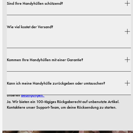
Sind Ihre Handyhüllen schützend?
Ja. Unsere Hüllen sind sowohl auf Stil als auch auf Schutz ausgelegt – mit 
Wie viel kostet der Versand?
Optionen von schlanken Profilen bis hin zu besonders robusten 
Ausführungen.
Versandkosten und Lieferzeiten hängen von deinem Standort ab. Alle 
Kommen Ihre Handyhüllen mit einer Garantie?
Details findest du in unserer 
Versandrichtlinie.
Ja! Alle unsere Handyhüllen kommen mit einer 
1-Jahres-Garantie
. Wenn 
Kann ich meine Handyhülle zurückgeben oder umtauschen?
Ihre Hülle innerhalb der ersten 12 Monate nach dem Kauf Material- oder 
Verarbeitungsmängel aufweist, ersetzen wir sie kostenlos. Lesen Sie mehr in 
unseren 
Bedingungen. 
Ja. Wir bieten ein 100-tägiges Rückgaberecht auf unbenutzte Artikel. 
Kontaktiere unser Support-Team, um deine Rücksendung zu starten.