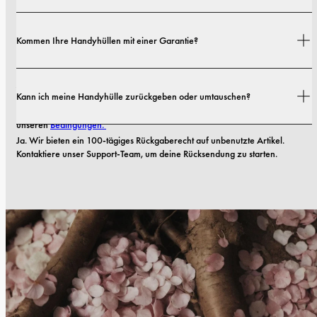
Versandkosten und Lieferzeiten hängen von deinem Standort ab. Alle 
Kommen Ihre Handyhüllen mit einer Garantie?
Details findest du in unserer 
Versandrichtlinie.
Ja! Alle unsere Handyhüllen kommen mit einer 
1-Jahres-Garantie
. Wenn 
Kann ich meine Handyhülle zurückgeben oder umtauschen?
Ihre Hülle innerhalb der ersten 12 Monate nach dem Kauf Material- oder 
Verarbeitungsmängel aufweist, ersetzen wir sie kostenlos. Lesen Sie mehr in 
unseren 
Bedingungen. 
Ja. Wir bieten ein 100-tägiges Rückgaberecht auf unbenutzte Artikel. 
Kontaktiere unser Support-Team, um deine Rücksendung zu starten.