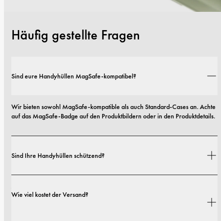
Häufig gestellte Fragen
Sind eure Handyhüllen MagSafe-kompatibel?
Wir bieten sowohl MagSafe-kompatible als auch Standard-Cases an. Achte 
auf das MagSafe-Badge auf den Produktbildern oder in den Produktdetails.
Sind Ihre Handyhüllen schützend?
Ja. Unsere Hüllen sind sowohl auf Stil als auch auf Schutz ausgelegt – mit 
Wie viel kostet der Versand?
Optionen von schlanken Profilen bis hin zu besonders robusten 
Ausführungen.