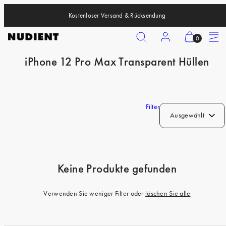
Zum
Kostenloser Versand & Rücksendung
Inhalt
springen
Suchen
Konto
Meinen
Speisek
0
Warenkorb
iPhone 12 Pro Max Transparent Hüllen
anzeigen
iPhone 17 Pro
(
iPhone 17 Pro Max
0
iPhone 17
)
Filter
Ausgewählt
iPhone Air
iPhone 16 Pro
iPhone 16 Pro Max
Keine Produkte gefunden
iPhone 16
iPhone 16 Plus
Verwenden Sie weniger Filter oder
löschen Sie alle
iPhone 15 Pro