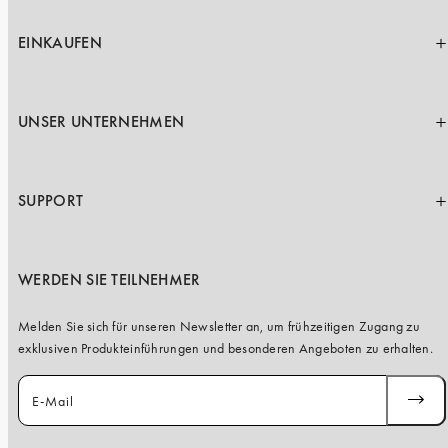
iPhone 15 Pro Max
iPhone 15
EINKAUFEN
iPhone 14 Pro
iPhone 14
UNSER UNTERNEHMEN
iPhone 13 Pro
iPhone 13
SUPPORT
Alle Handymodelle
WERDEN SIE TEILNEHMER
Melden Sie sich für unseren Newsletter an, um frühzeitigen Zugang zu
exklusiven Produkteinführungen und besonderen Angeboten zu erhalten.
E-Mail
ABONN