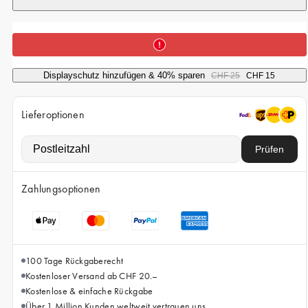
iPhone 15 Pro Max
iPhone 15
iPhone 14 Pro
iPhone 14
Displayschutz hinzufügen & 40% sparen
CHF 25
CHF 15
iPhone 13 Pro
Lieferoptionen
iPhone 13
Prüfen
Alle Handymodelle
Zahlungsoptionen
100 Tage Rückgaberecht
Kostenloser Versand ab CHF 20.–
Kostenlose & einfache Rückgabe
Über 1 Million Kunden weltweit vertrauen uns