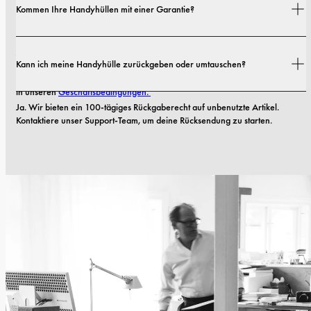
Kommen Ihre Handyhüllen mit einer Garantie?
Details findest du in unserer 
Versandrichtlinie.
Ja! Alle unsere Handyhüllen kommen mit einer 
1-jährigen Garantie
. Sollte 
Kann ich meine Handyhülle zurückgeben oder umtauschen?
Ihre Case innerhalb der ersten 12 Monate nach dem Kauf Material- oder 
Verarbeitungsfehler aufweisen, ersetzen wir sie kostenlos. Lesen Sie mehr 
in unseren 
Geschäftsbedingungen. 
Ja. Wir bieten ein 100-tägiges Rückgaberecht auf unbenutzte Artikel. 
Kontaktiere unser Support-Team, um deine Rücksendung zu starten.