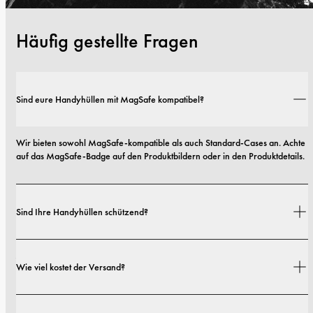
Häufig gestellte Fragen
Sind eure Handyhüllen mit MagSafe kompatibel?
Wir bieten sowohl MagSafe-kompatible als auch Standard-Cases an. Achte 
auf das MagSafe-Badge auf den Produktbildern oder in den Produktdetails.
Sind Ihre Handyhüllen schützend?
Ja. Unsere Hüllen sind sowohl auf Stil als auch auf Schutz ausgelegt – mit 
Wie viel kostet der Versand?
Optionen von schlanken Profilen bis hin zu besonders robusten 
Ausführungen.
Versandkosten und Lieferzeiten hängen von deinem Standort ab. Alle 