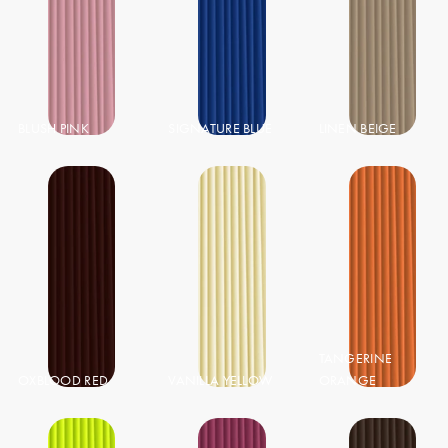
BLUSH PINK
SIGNATURE BLUE
LINEN BEIGE
TANGERINE
OXBLOOD RED
VANILLA YELLOW
ORANGE