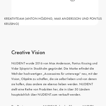
iPhone 15 Pro Max
iPhone 15
iPhone 14 Pro
KREATIVTEAM (ANTON HÖJDING, MAX ANDERSSON UND PONTUS
KRUSING)
iPhone 14
iPhone 13 Pro
iPhone 13
Creative Vision
Alle Handymodelle
NUDIENT wurde 2016 von Max Andersson, Pontus Krusing und
Vidar Sjöqvist in Stockholm gegründet. Die Marke erfindet die
Welt der hochwertigen „Accessoires für unterwegs“ neu, mit der
Vision, Objekte zu schaffen, die sie selbst lieben und von denen
sie hoffen, dass andere sie ebenso lieben werden. NUDIENT
stellt eine Reihe von Produkten her, die in über 50 Ländern
hauptsächlich über NUDIENT.com verkauft werden.