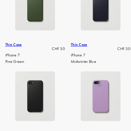
iPhone 15 Pro Max
iPhone 15
iPhone 14 Pro
iPhone 14
iPhone 13 Pro
Thin Case
Thin Case
Regulärer
Regulär
CHF 30
CHF 30
iPhone 13
Preis
Preis
iPhone 7
iPhone 7
Pine Green
Midwinter Blue
Alle Handymodelle