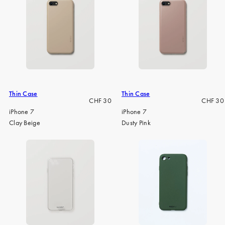
Thin Case
Thin Case
Regulärer
Regulär
CHF 30
CHF 30
Preis
Preis
iPhone 7
iPhone 7
Clay Beige
Dusty Pink