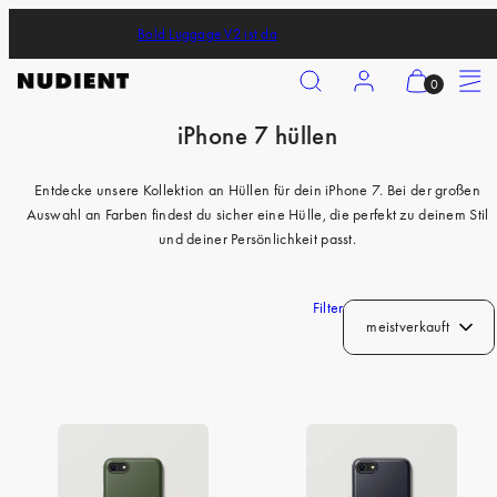
Zum
Bold Luggage V2 ist da
Inhalt
springen
Suchen
Konto
Meinen
Speisek
0
Warenkorb
iPhone 7 hüllen
anzeigen
iPhone 17 Pro
(
iPhone 17 Pro Max
Entdecke unsere Kollektion an Hüllen für dein iPhone 7. Bei der großen
0
Auswahl an Farben findest du sicher eine Hülle, die perfekt zu deinem Stil
iPhone 17
)
und deiner Persönlichkeit passt.
iPhone Air
iPhone 16 Pro
Filter
meistverkauft
iPhone 16 Pro Max
iPhone 16
iPhone 16 Plus
iPhone 15 Pro