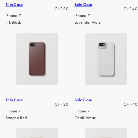
Thin Case
Bold Case
Regulärer
Regulär
CHF 30
CHF 40
Preis
Preis
iPhone 7
iPhone 7
Ink Black
Lavender Violet
Thin Case
Bold Case
Regulärer
Regulär
CHF 30
CHF 40
Preis
Preis
iPhone 7
iPhone 7
Sangria Red
Chalk White