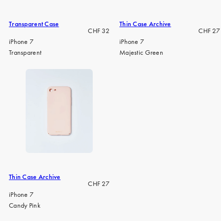
Transparent Case
Thin Case Archive
Regulärer
Regulär
CHF 32
CHF 27
Preis
Preis
iPhone 7
iPhone 7
Transparent
Majestic Green
Thin Case Archive
Regulärer
CHF 27
Preis
iPhone 7
Candy Pink