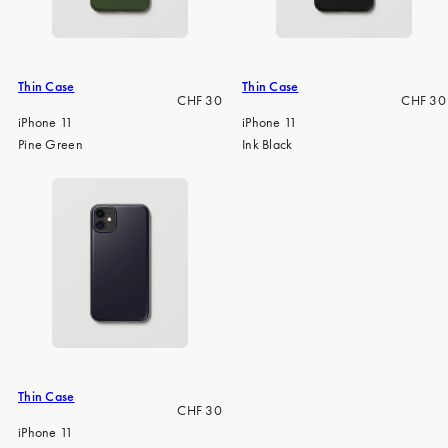
iPhone 15 Pro Max
iPhone 15
iPhone 14 Pro
Thin Case
Thin Case
Regulärer
Regulär
CHF 30
CHF 30
iPhone 14
Preis
Preis
iPhone 11
iPhone 11
Pine Green
Ink Black
iPhone 13 Pro
iPhone 13
Alle Handymodelle
Thin Case
Regulärer
CHF 30
Preis
iPhone 11